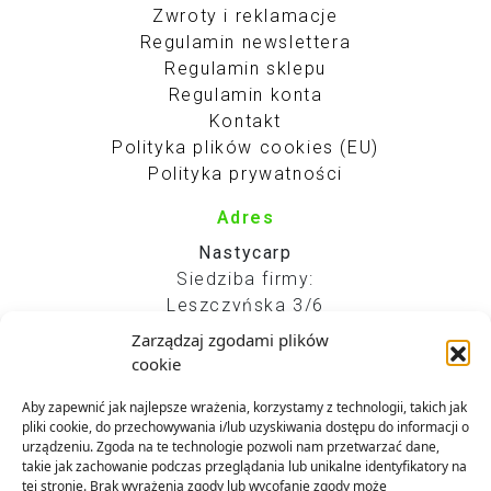
Zwroty i reklamacje
Regulamin newslettera
Regulamin sklepu
Regulamin konta
Kontakt
Polityka plików cookies (EU)
Polityka prywatności
Adres
Nastycarp
Siedziba firmy:
Leszczyńska 3/6
00-339 Warszawa
Zarządzaj zgodami plików
Kontakt
cookie
+48 799 040 460
Aby zapewnić jak najlepsze wrażenia, korzystamy z technologii, takich jak
kontakt@nastycarp.pl
pliki cookie, do przechowywania i/lub uzyskiwania dostępu do informacji o
urządzeniu. Zgoda na te technologie pozwoli nam przetwarzać dane,
takie jak zachowanie podczas przeglądania lub unikalne identyfikatory na
tej stronie. Brak wyrażenia zgody lub wycofanie zgody może