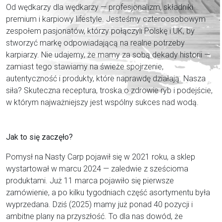
Od wędkarzy dla wędkarzy — profesjonalizm, składniki
premium i karpiowy lifestyle. Jesteśmy czteroosobowym
zespołem pasjonatów, którzy połączyli Polskę i UK, by
Zaloguj
stworzyć markę odpowiadającą na realne potrzeby
karpiarzy. Nie udajemy, że mamy za sobą dekady historii —
zamiast tego stawiamy na świeże spojrzenie,
autentyczność i produkty, które naprawdę działają. Nasza
siła? Skuteczna receptura, troska o zdrowie ryb i podejście,
w którym najważniejszy jest wspólny sukces nad wodą.
Jak to się zaczęło?
Pomysł na Nasty Carp pojawił się w 2021 roku, a sklep
wystartował w marcu 2024 — zaledwie z sześcioma
produktami. Już 11 marca pojawiło się pierwsze
zamówienie, a po kilku tygodniach część asortymentu była
wyprzedana. Dziś (2025) mamy już ponad 40 pozycji i
ambitne plany na przyszłość. To dla nas dowód, że