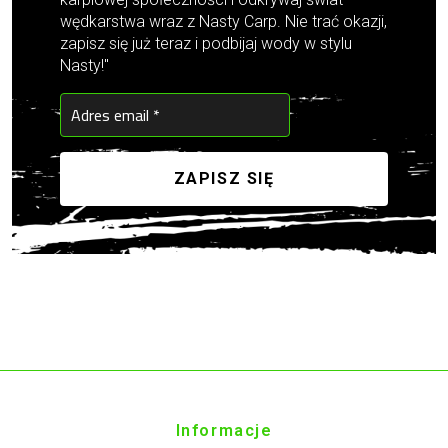
wędkarstwa wraz z Nasty Carp. Nie trać okazji,
zapisz się już teraz i podbijaj wody w stylu
Nasty!"
Informacje