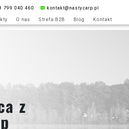
8 799 040 460
kontakt@nastycarp.pl
kty
O nas
Strefa B2B
Blog
Kontakt
ca z
rp