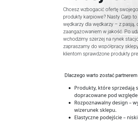
Chcesz wzbogacić ofertę swojego 
produkty karpiowe? Nasty Carp t
wędkarzy dla wędkarzy – z pasją,
zaangażowaniem w jakość. Po uda
wchodzimy szerzej na rynek stacjon
zapraszamy do współpracy sklepy
klientom sprawdzone produkty pre
Dlaczego warto zostać partnerem
Produkty, które sprzedają 
dopracowane pod względem 
Rozpoznawalny design
– wy
wizerunek sklepu.
Elastyczne podejście
– nisk