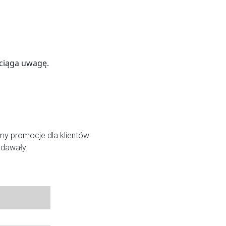
yciąga uwagę.
emy promocje dla klientów
edawały.