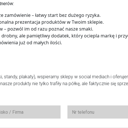
tnerów:
sze zamówienie
– łatwy start bez dużego ryzyka.
onalna prezentacja produktów w Twoim sklepie.
ów
– pozwól im od razu poznać nasze smaki.
 drobny, ale pamiętliwy dodatek, który ociepla markę i prz
ówienia już od małych ilości.
, standy, plakaty), wspieramy sklepy w social mediach i oferuj
sze produkty nie tylko trafiły na półkę, ale faktycznie się sprz