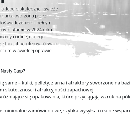
sklepu o skuteczne i świeże
o marka tworzona przez
 doświadczeniem i pełnym
nym starcie w 2024 roku
arny i online, dlatego
, które chcą oferować swoim
mium w świetnej oprawie.
 Nasty Carp?
się same
– kulki, pellety, ziarna i atraktory stworzone na b
skuteczności i atrakcyjności zapachowej.
różniające się opakowania, które przyciągają wzrok na pó
ie minimalne zamówieniowe, szybka wysyłka i realne wsparc